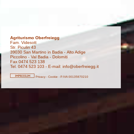
Agriturismo Oberfreiegg
Fam. Videsott
Str. Piculin 43
39030 San Martino in Badia - Alto Adige
Piccolino - Val Badia - Dolomiti
Fax 0474 523 138
Tel. 0474 523 103 - E-mail:
info@oberfreiegg.it
Privacy
-
Cookie
-
P.IVA 00135870210